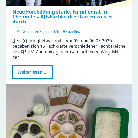
Neue Fortbildung stärkt Familienrat in
Chemnitz – KJF-Fachkräfte starten weiter
durch
Mittwoch der
3. Juni 2026 |
Aktuelles
„Jede(r) bringt etwas mit.“ Am 05. und 06.03.2026
begaben sich 16 Fachkräfte verschiedener Fachbereiche
des KJF e.V. Chemnitz gemeinsam auf einen Weg. Mit
der …
Neue
Weiterlesen …
Fortbildung
stärkt
Familienrat
in
Chemnitz
–
KJF-
Fachkräfte
starten
weiter
durch