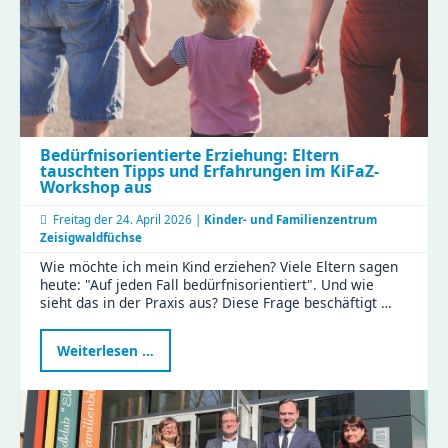
Bedürfnisorientierte Erziehung: Eltern
tauschten Tipps und Erfahrungen im KiFaZ-
Workshop aus
Freitag der
24. April 2026 |
Kinder- und Familienzentrum
Zeisigwaldfüchse
Wie möchte ich mein Kind erziehen? Viele Eltern sagen
heute: "Auf jeden Fall bedürfnisorientiert". Und wie
sieht das in der Praxis aus? Diese Frage beschäftigt …
Bedürfnisorientierte
Weiterlesen …
Erziehung:
Eltern
tauschten
Tipps
und