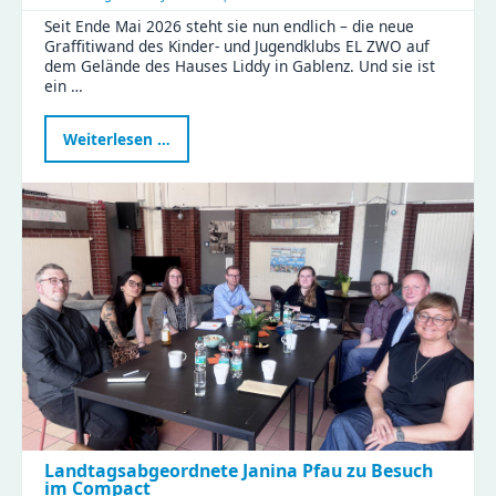
Seit Ende Mai 2026 steht sie nun endlich – die neue
Graffitiwand des Kinder- und Jugendklubs EL ZWO auf
dem Gelände des Hauses Liddy in Gablenz. Und sie ist
ein …
Neue
Weiterlesen …
Graffitiwand
am
EL
ZWO
eröffnet
–
Platz
für
eure
Streetart
Landtagsabgeordnete Janina Pfau zu Besuch
im Compact