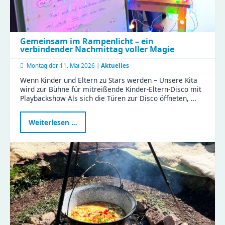
Gemeinsam im Rampenlicht – ein
verbindender Nachmittag voller Magie
Montag der
11. Mai 2026 |
Aktuelles
Wenn Kinder und Eltern zu Stars werden – Unsere Kita
wird zur Bühne für mitreißende Kinder-Eltern-Disco mit
Playbackshow Als sich die Türen zur Disco öffneten, …
Gemeinsam
Weiterlesen …
im
Rampenlicht
–
ein
verbindender
Nachmittag
voller
Magie