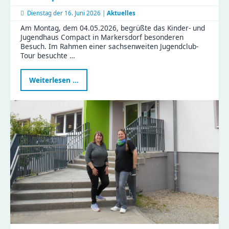
Dienstag der
16. Juni 2026 |
Aktuelles
Am Montag, dem 04.05.2026, begrüßte das Kinder- und
Jugendhaus Compact in Markersdorf besonderen
Besuch. Im Rahmen einer sachsenweiten Jugendclub-
Tour besuchte …
Landtagsabgeordnete
Weiterlesen …
Janina
Pfau
zu
Besuch
im
Compact