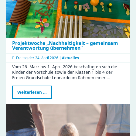
Projektwoche „Nachhaltigkeit – gemeinsam
Verantwortung übernehmen“
Freitag der
24. April 2026 |
Aktuelles
Vom 26. März bis 1. April 2026 beschäftigten sich die
Kinder der Vorschule sowie der Klassen 1 bis 4 der
Freien Grundschule Leonardo im Rahmen einer …
Projektwoche
Weiterlesen …
„Nachhaltigkeit
–
gemeinsam
Verantwortung
übernehmen“