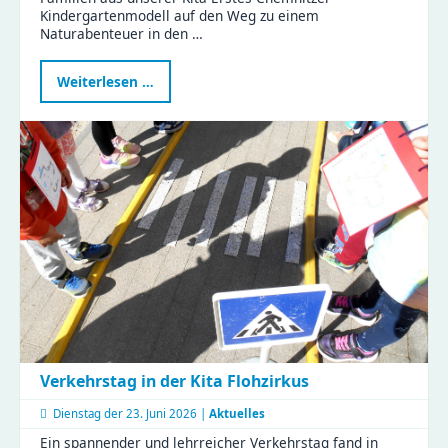
Kindergartenmodell auf den Weg zu einem
Naturabenteuer in den …
Naturabenteuer
Weiterlesen …
im
Zeisigwald:
Familien
feiern
Muttertag
mit
Tiergeschichten
und
Bastelspaß
Verkehrstag in der Kita Flohzirkus
Dienstag der
23. Juni 2026 |
Aktuelles
Ein spannender und lehrreicher Verkehrstag fand in