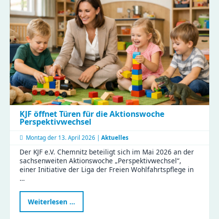
zu
Besuch
im
Haus
Liddy
KJF öffnet Türen für die Aktionswoche
Perspektivwechsel
Montag der
13. April 2026 |
Aktuelles
Der KJF e.V. Chemnitz beteiligt sich im Mai 2026 an der
sachsenweiten Aktionswoche „Perspektivwechsel“,
einer Initiative der Liga der Freien Wohlfahrtspflege in
…
KJF
Weiterlesen …
öffnet
Türen