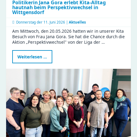
Politikerin Jana Gora erlebt Kita-Alltag
hautnah beim Perspektivwechsel in
Wittgensdorf
Donnerstag der
11. Juni 2026 |
Aktuelles
Am Mittwoch, den 20.05.2026 hatten wir in unserer Kita
Besuch von Frau Jana Gora. Sie hat die Chance durch die
Aktion „Perspektivwechsel" von der Liga der …
Politikerin
Weiterlesen …
Jana
Gora
erlebt
Kita-
Alltag
hautnah
beim
Perspektivwechsel
in
Wittgensdorf