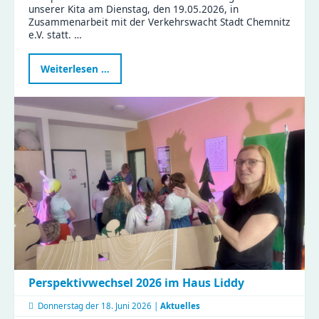
unserer Kita am Dienstag, den 19.05.2026, in
Zusammenarbeit mit der Verkehrswacht Stadt Chemnitz
e.V. statt. …
Verkehrstag
Weiterlesen …
in
der
Kita
Flohzirkus
Perspektivwechsel 2026 im Haus Liddy
Donnerstag der
18. Juni 2026 |
Aktuelles