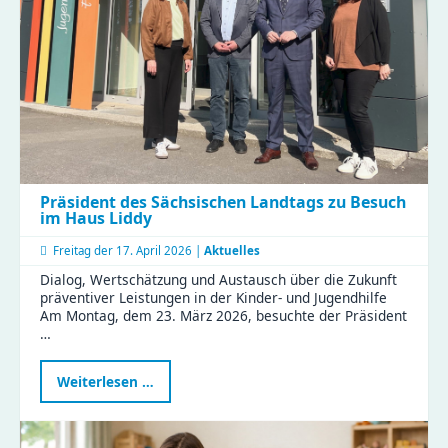
Erfahrungen
im
KiFaZ-
Workshop
aus
Präsident des Sächsischen Landtags zu Besuch
im Haus Liddy
Freitag der
17. April 2026 |
Aktuelles
Dialog, Wertschätzung und Austausch über die Zukunft
präventiver Leistungen in der Kinder- und Jugendhilfe
Am Montag, dem 23. März 2026, besuchte der Präsident
…
Präsident
Weiterlesen …
des
Sächsischen
Landtags