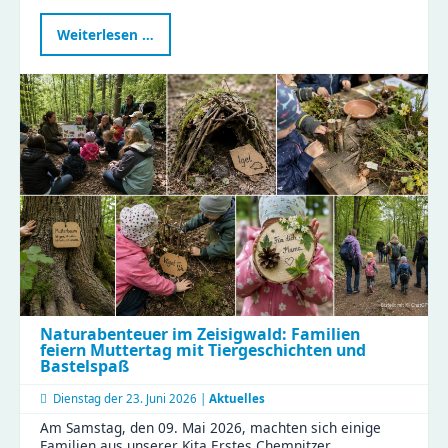
Erfolgreicher
Weiterlesen …
Teamtag
Küche:
Gemeinsam
für
gesunde
Ernährung
und
effiziente
Abläufe!
Naturabenteuer im Zeisigwald: Familien
feiern Muttertag mit Tiergeschichten und
Bastelspaß
Dienstag der
23. Juni 2026 |
Aktuelles
Am Samstag, den 09. Mai 2026, machten sich einige
Familien aus unserer Kita Erstes Chemnitzer