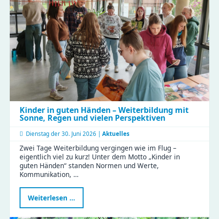
Gustav
|
Clubraum
eingeweiht
Kinder in guten Händen – Weiterbildung mit
Sonne, Regen und vielen Perspektiven
Dienstag der
30. Juni 2026 |
Aktuelles
Zwei Tage Weiterbildung vergingen wie im Flug –
eigentlich viel zu kurz! Unter dem Motto „Kinder in
guten Händen“ standen Normen und Werte,
Kommunikation, …
Kinder
Weiterlesen …
in
guten