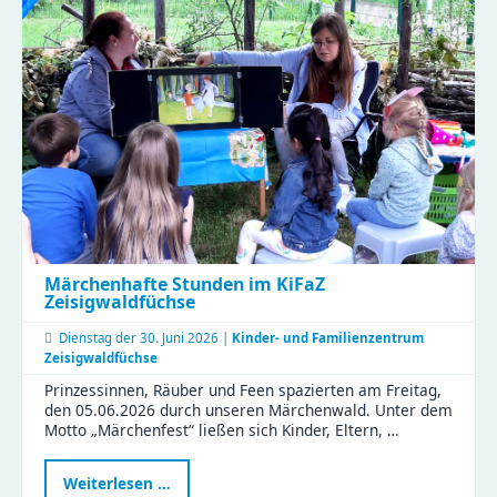
Händen
–
Weiterbildung
mit
Sonne,
Regen
und
vielen
Perspektiven
Märchenhafte Stunden im KiFaZ
Zeisigwaldfüchse
Dienstag der
30. Juni 2026 |
Kinder- und Familienzentrum
Zeisigwaldfüchse
Prinzessinnen, Räuber und Feen spazierten am Freitag,
den 05.06.2026 durch unseren Märchenwald. Unter dem
Motto „Märchenfest“ ließen sich Kinder, Eltern, …
Märchenhafte
Weiterlesen …