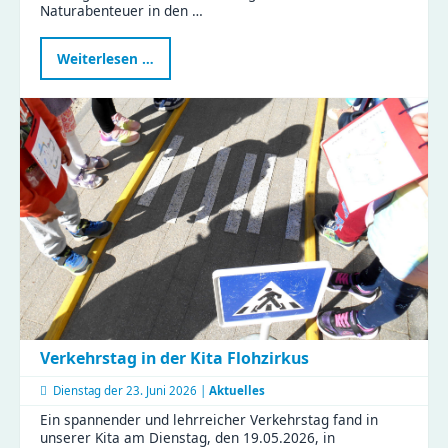
Naturabenteuer in den …
Naturabenteuer
Weiterlesen …
im
Zeisigwald:
Familien
feiern
Muttertag
mit
Tiergeschichten
und
Bastelspaß
Verkehrstag in der Kita Flohzirkus
Dienstag der
23. Juni 2026 |
Aktuelles
Ein spannender und lehrreicher Verkehrstag fand in
unserer Kita am Dienstag, den 19.05.2026, in