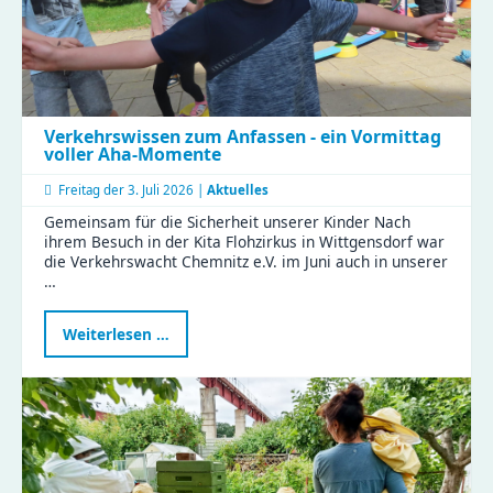
Verkehrswissen zum Anfassen - ein Vormittag
voller Aha-Momente
Freitag der
3. Juli 2026 |
Aktuelles
Gemeinsam für die Sicherheit unserer Kinder Nach
ihrem Besuch in der Kita Flohzirkus in Wittgensdorf war
die Verkehrswacht Chemnitz e.V. im Juni auch in unserer
…
Verkehrswissen
Weiterlesen …
zum
Anfassen
-
ein
Vormittag
voller
Aha-
Momente