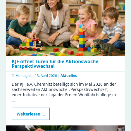
im
Haus
Liddy
KJF öffnet Türen für die Aktionswoche
Perspektivwechsel
Montag der
13. April 2026 |
Aktuelles
Der KJF e.V. Chemnitz beteiligt sich im Mai 2026 an der
sachsenweiten Aktionswoche „Perspektivwechsel“,
einer Initiative der Liga der Freien Wohlfahrtspflege in
…
KJF
Weiterlesen …
öffnet
Türen
für