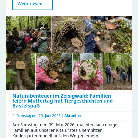
Erfolgreicher
Weiterlesen …
Teamtag
Küche:
Gemeinsam
für
gesunde
Ernährung
und
effiziente
Abläufe!
Naturabenteuer im Zeisigwald: Familien
feiern Muttertag mit Tiergeschichten und
Bastelspaß
Dienstag der
23. Juni 2026 |
Aktuelles
Am Samstag, den 09. Mai 2026, machten sich einige
Familien aus unserer Kita Erstes Chemnitzer
Kindergartenmodell auf den Weg zu einem