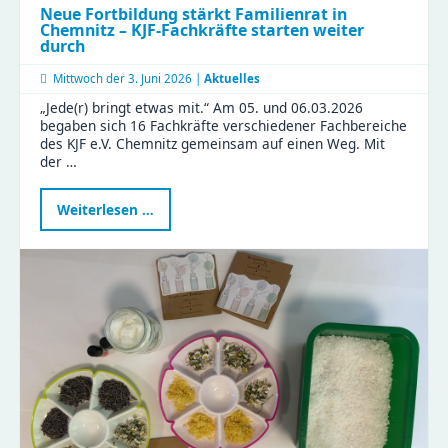
Neue Fortbildung stärkt Familienrat in
Chemnitz – KJF-Fachkräfte starten weiter
durch
Mittwoch der
3. Juni 2026 |
Aktuelles
„Jede(r) bringt etwas mit.“ Am 05. und 06.03.2026
begaben sich 16 Fachkräfte verschiedener Fachbereiche
des KJF e.V. Chemnitz gemeinsam auf einen Weg. Mit
der …
Neue
Weiterlesen …
Fortbildung
stärkt
Familienrat
in
Chemnitz
–
KJF-
Fachkräfte
starten
weiter
durch