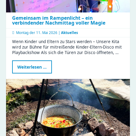
Gemeinsam im Rampenlicht – ein
verbindender Nachmittag voller Magie
Montag der
11. Mai 2026 |
Aktuelles
Wenn Kinder und Eltern zu Stars werden – Unsere Kita
wird zur Bühne für mitreißende Kinder-Eltern-Disco mit
Playbackshow Als sich die Türen zur Disco öffneten, …
Gemeinsam
Weiterlesen …
im
Rampenlicht
–
ein
verbindender
Nachmittag
voller
Magie