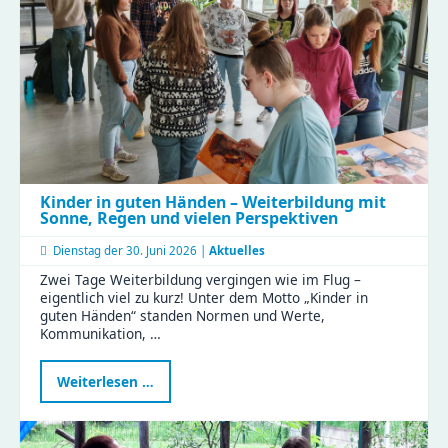
|
Clubraum
eingeweiht
Kinder in guten Händen – Weiterbildung mit
Sonne, Regen und vielen Perspektiven
Dienstag der
30. Juni 2026 |
Aktuelles
Zwei Tage Weiterbildung vergingen wie im Flug –
eigentlich viel zu kurz! Unter dem Motto „Kinder in
guten Händen“ standen Normen und Werte,
Kommunikation, …
Kinder
Weiterlesen …
in
guten
Händen