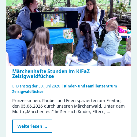
–
Weiterbildung
mit
Sonne,
Regen
und
vielen
Perspektiven
Märchenhafte Stunden im KiFaZ
Zeisigwaldfüchse
Dienstag der
30. Juni 2026 |
Kinder- und Familienzentrum
Zeisigwaldfüchse
Prinzessinnen, Räuber und Feen spazierten am Freitag,
den 05.06.2026 durch unseren Märchenwald. Unter dem
Motto „Märchenfest“ ließen sich Kinder, Eltern, …
Märchenhafte
Weiterlesen …
Stunden
im