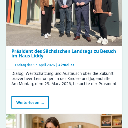
im
KiFaZ-
Workshop
aus
Präsident des Sächsischen Landtags zu Besuch
im Haus Liddy
Freitag der
17. April 2026 |
Aktuelles
Dialog, Wertschätzung und Austausch über die Zukunft
präventiver Leistungen in der Kinder- und Jugendhilfe
Am Montag, dem 23. März 2026, besuchte der Präsident
…
Präsident
Weiterlesen …
des
Sächsischen
Landtags
zu
Besuch