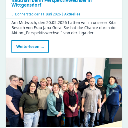
hautnah beim Perspektivwechsel in
Wittgensdorf
Donnerstag der
11. Juni 2026 |
Aktuelles
Am Mittwoch, den 20.05.2026 hatten wir in unserer Kita
Besuch von Frau Jana Gora. Sie hat die Chance durch die
Aktion „Perspektivwechsel" von der Liga der …
Politikerin
Weiterlesen …
Jana
Gora
erlebt
Kita-
Alltag
hautnah
beim
Perspektivwechsel
in
Wittgensdorf