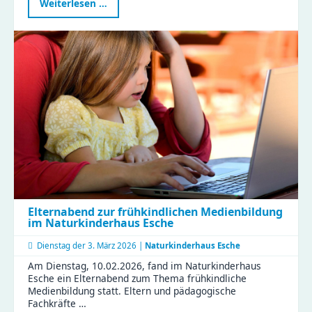
Frieden
Weiterlesen …
ist
Liebhaben
–
Kinder
der
Zeisigwaldfüchse
gestalten
den
Friedenstag
Elternabend zur frühkindlichen Medienbildung
im Naturkinderhaus Esche
Dienstag der
3. März 2026 |
Naturkinderhaus Esche
Am Dienstag, 10.02.2026, fand im Naturkinderhaus
Esche ein Elternabend zum Thema frühkindliche
Medienbildung statt. Eltern und pädagogische
Fachkräfte …