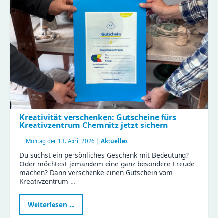
die
Aktionswoche
Perspektivwechsel
Kreativität verschenken: Gutscheine fürs
Kreativzentrum Chemnitz jetzt sichern
Montag der
13. April 2026 |
Aktuelles
Du suchst ein persönliches Geschenk mit Bedeutung?
Oder möchtest jemandem eine ganz besondere Freude
machen? Dann verschenke einen Gutschein vom
Kreativzentrum …
Kreativität
Weiterlesen …
verschenken: