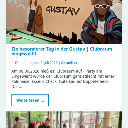
Ein besonderer Tag in der Gustav | Clubraum
eingeweiht
Donnerstag der
2. Juli 2026 |
Aktuelles
Am 08.06.2026 hieß es: Clubraum auf - Party an!
Eingeweiht wurde der Clubraum ganz stilecht mit einer
Polonaise. Essen? Check. Gute Laune? Doppel-Check.
Die …
Ein
Weiterlesen …
besonderer
Tag
in
der
Gustav