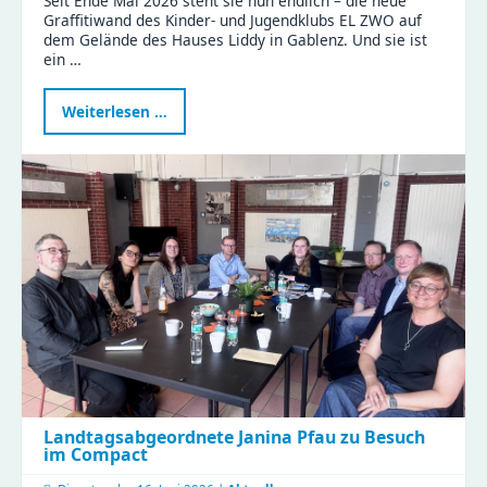
Seit Ende Mai 2026 steht sie nun endlich – die neue
Graffitiwand des Kinder- und Jugendklubs EL ZWO auf
dem Gelände des Hauses Liddy in Gablenz. Und sie ist
ein …
Neue
Weiterlesen …
Graffitiwand
am
EL
ZWO
eröffnet
–
Platz
für
eure
Streetart
Landtagsabgeordnete Janina Pfau zu Besuch
im Compact