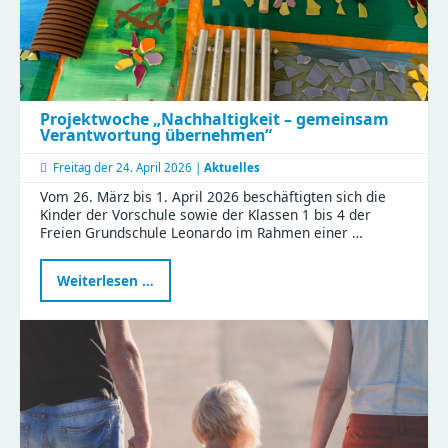
Projektwoche „Nachhaltigkeit – gemeinsam
Verantwortung übernehmen“
Freitag der
24. April 2026 |
Aktuelles
Vom 26. März bis 1. April 2026 beschäftigten sich die
Kinder der Vorschule sowie der Klassen 1 bis 4 der
Freien Grundschule Leonardo im Rahmen einer …
Projektwoche
Weiterlesen …
„Nachhaltigkeit
–
gemeinsam
Verantwortung
übernehmen“