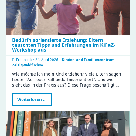
Bedürfnisorientierte Erziehung: Eltern
tauschten Tipps und Erfahrungen im KiFaZ-
Workshop aus
Freitag der
24. April 2026 |
Kinder- und Familienzentrum
Zeisigwaldfüchse
Wie möchte ich mein Kind erziehen? Viele Eltern sagen
heute: "Auf jeden Fall bedürfnisorientiert". Und wie
sieht das in der Praxis aus? Diese Frage beschäftigt …
Bedürfnisorientierte
Weiterlesen …
Erziehung:
Eltern
tauschten
Tipps
und
Erfahrungen