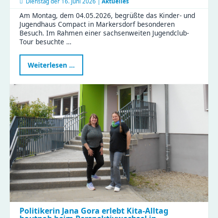
Dienstag der
16. Juni 2026 |
Aktuelles
Am Montag, dem 04.05.2026, begrüßte das Kinder- und
Jugendhaus Compact in Markersdorf besonderen
Besuch. Im Rahmen einer sachsenweiten Jugendclub-
Tour besuchte …
Landtagsabgeordnete
Weiterlesen …
Janina
Pfau
zu
Besuch
im
Compact
Politikerin Jana Gora erlebt Kita-Alltag