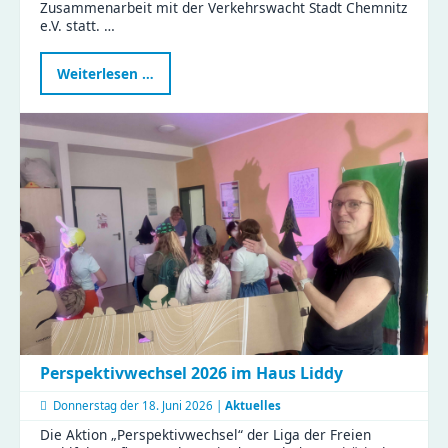
Zusammenarbeit mit der Verkehrswacht Stadt Chemnitz
e.V. statt. …
Verkehrstag
Weiterlesen …
in
der
Kita
Flohzirkus
Perspektivwechsel 2026 im Haus Liddy
Donnerstag der
18. Juni 2026 |
Aktuelles
Die Aktion „Perspektivwechsel“ der Liga der Freien