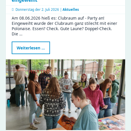
Donnerstag der
2. Juli 2026 |
Aktuelles
Am 08.06.2026 hieß es: Clubraum auf - Party an!
Eingeweiht wurde der Clubraum ganz stilecht mit einer
Polonaise. Essen? Check. Gute Laune? Doppel-Check.
Die …
Ein
Weiterlesen …
besonderer
Tag
in
der
Gustav
|
Clubraum
eingeweiht