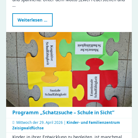
…
Gemeinsam
Weiterlesen …
kochen
im
Naturkinderhaus
Esche
Programm „Schatzsuche – Schule in Sicht“
Mittwoch der
29. April 2026 |
Kinder- und Familienzentrum
Zeisigwaldfüchse
Kinder in ihrer Entwicklung zu begleiten, ist manchmal