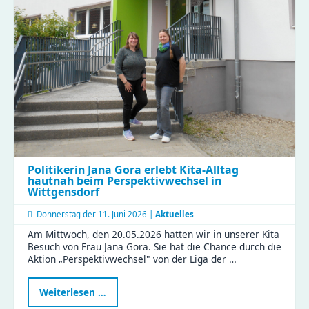
Besuch
im
Compact
Politikerin Jana Gora erlebt Kita-Alltag
hautnah beim Perspektivwechsel in
Wittgensdorf
Donnerstag der
11. Juni 2026 |
Aktuelles
Am Mittwoch, den 20.05.2026 hatten wir in unserer Kita
Besuch von Frau Jana Gora. Sie hat die Chance durch die
Aktion „Perspektivwechsel" von der Liga der …
Politikerin
Weiterlesen …
Jana