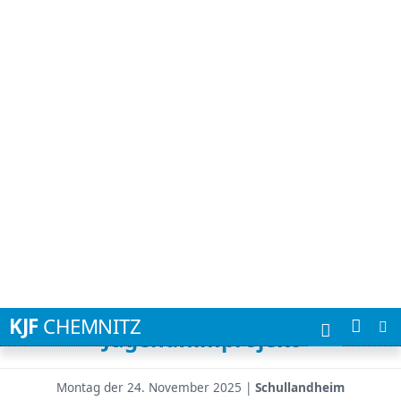
Suchbegriffe
KJF
CHEMNITZ
Johanneum Akademie und
Schullandheim gestalten
Jugendfilmprojekt
Montag der
24. November 2025 |
Schullandheim