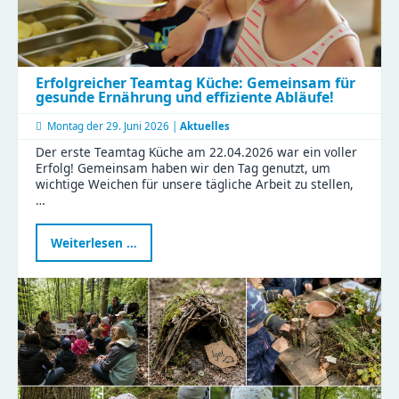
Erfolgreicher Teamtag Küche: Gemeinsam für
gesunde Ernährung und effiziente Abläufe!
Montag der
29. Juni 2026 |
Aktuelles
Der erste Teamtag Küche am 22.04.2026 war ein voller
Erfolg! Gemeinsam haben wir den Tag genutzt, um
wichtige Weichen für unsere tägliche Arbeit zu stellen,
…
Erfolgreicher
Weiterlesen …
Teamtag
Küche:
Gemeinsam
für
gesunde
Ernährung
und
effiziente
Abläufe!