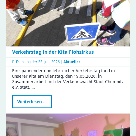
und
Bastelspaß
Verkehrstag in der Kita Flohzirkus
Dienstag der
23. Juni 2026 |
Aktuelles
Ein spannender und lehrreicher Verkehrstag fand in
unserer Kita am Dienstag, den 19.05.2026, in
Zusammenarbeit mit der Verkehrswacht Stadt Chemnitz
e.V. statt. …
Verkehrstag
Weiterlesen …
in
der
Kita
Flohzirkus