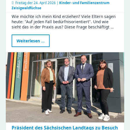
Freitag der
24. April 2026 |
Kinder- und Familienzentrum
Zeisigwaldfüchse
Wie möchte ich mein Kind erziehen? Viele Eltern sagen
heute: "Auf jeden Fall bedürfnisorientiert". Und wie
sieht das in der Praxis aus? Diese Frage beschäftigt …
Bedürfnisorientierte
Weiterlesen …
Erziehung:
Eltern
tauschten
Tipps
und
Erfahrungen
im
KiFaZ-
Workshop
aus
Präsident des Sächsischen Landtags zu Besuch