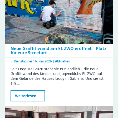
Neue Graffitiwand am EL ZWO eröffnet – Platz
für eure Streetart
Dienstag der
16. Juni 2026 |
Aktuelles
Seit Ende Mai 2026 steht sie nun endlich – die neue
Graffitiwand des Kinder- und Jugendklubs EL ZWO auf
dem Gelände des Hauses Liddy in Gablenz. Und sie ist
ein …
Neue
Weiterlesen …
Graffitiwand
am
EL
ZWO