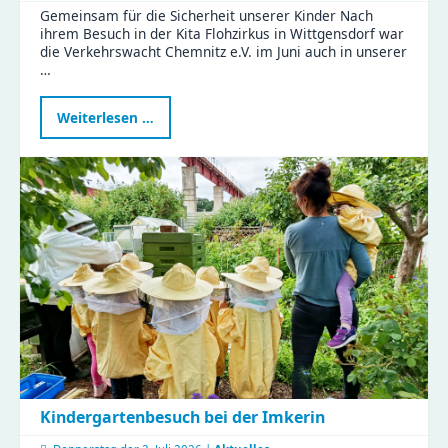
Gemeinsam für die Sicherheit unserer Kinder Nach
ihrem Besuch in der Kita Flohzirkus in Wittgensdorf war
die Verkehrswacht Chemnitz e.V. im Juni auch in unserer
…
Verkehrswissen
Weiterlesen …
zum
Anfassen
-
ein
Vormittag
voller
Aha-
Momente
Kindergartenbesuch bei der Imkerin