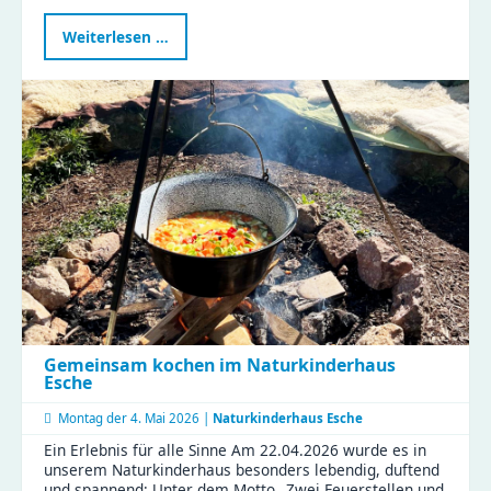
Gemeinsam
Weiterlesen …
im
Rampenlicht
–
ein
verbindender
Nachmittag
voller
Magie
Gemeinsam kochen im Naturkinderhaus
Esche
Montag der
4. Mai 2026 |
Naturkinderhaus Esche
Ein Erlebnis für alle Sinne Am 22.04.2026 wurde es in
unserem Naturkinderhaus besonders lebendig, duftend
und spannend: Unter dem Motto „Zwei Feuerstellen und