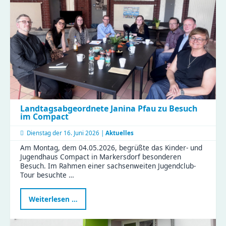
eröffnet
–
Platz
für
eure
Streetart
Landtagsabgeordnete Janina Pfau zu Besuch
im Compact
Dienstag der
16. Juni 2026 |
Aktuelles
Am Montag, dem 04.05.2026, begrüßte das Kinder- und
Jugendhaus Compact in Markersdorf besonderen
Besuch. Im Rahmen einer sachsenweiten Jugendclub-
Tour besuchte …
Landtagsabgeordnete
Weiterlesen …
Janina
Pfau
zu