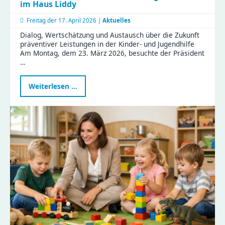
im Haus Liddy
Freitag der
17. April 2026 |
Aktuelles
Dialog, Wertschätzung und Austausch über die Zukunft
präventiver Leistungen in der Kinder- und Jugendhilfe
Am Montag, dem 23. März 2026, besuchte der Präsident
…
Präsident
Weiterlesen …
des
Sächsischen
Landtags
zu
Besuch
im
Haus
Liddy