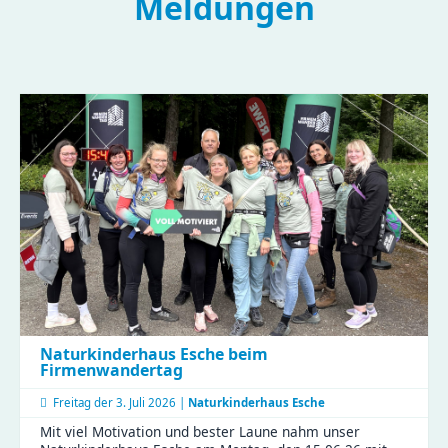
Meldungen
Naturkinderhaus Esche beim
Firmenwandertag
Freitag der
3. Juli 2026 |
Naturkinderhaus Esche
Mit viel Motivation und bester Laune nahm unser