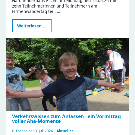
Naturkinderhaus Esche am Montag, den 15.06.26 mit
zehn Teilnehmerinnen und Teilnehmern am
Firmenwandertag teil. …
Naturkinderhaus
Weiterlesen …
Esche
beim
Firmenwandertag
Verkehrswissen zum Anfassen - ein Vormittag
voller Aha-Momente
Freitag der
3. Juli 2026 |
Aktuelles