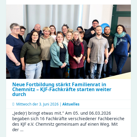
Gora
erlebt
Kita-
Alltag
hautnah
beim
Perspektivwechsel
in
Wittgensdorf
Neue Fortbildung stärkt Familienrat in
Chemnitz – KJF-Fachkräfte starten weiter
durch
Mittwoch der
3. Juni 2026 |
Aktuelles
„Jede(r) bringt etwas mit.“ Am 05. und 06.03.2026
begaben sich 16 Fachkräfte verschiedener Fachbereiche
des KJF e.V. Chemnitz gemeinsam auf einen Weg. Mit
der …