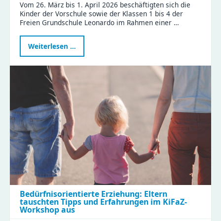
Vom 26. März bis 1. April 2026 beschäftigten sich die
Kinder der Vorschule sowie der Klassen 1 bis 4 der
Freien Grundschule Leonardo im Rahmen einer …
Projektwoche
Weiterlesen …
„Nachhaltigkeit
–
gemeinsam
Verantwortung
übernehmen“
Bedürfnisorientierte Erziehung: Eltern
tauschten Tipps und Erfahrungen im KiFaZ-
Workshop aus