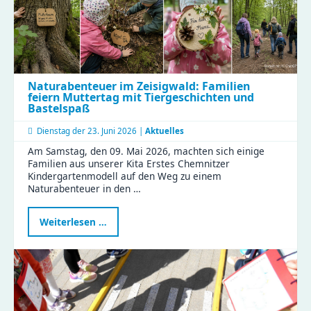
Naturabenteuer im Zeisigwald: Familien
feiern Muttertag mit Tiergeschichten und
Bastelspaß
Dienstag der
23. Juni 2026 |
Aktuelles
Am Samstag, den 09. Mai 2026, machten sich einige
Familien aus unserer Kita Erstes Chemnitzer
Kindergartenmodell auf den Weg zu einem
Naturabenteuer in den …
Naturabenteuer
Weiterlesen …
im
Zeisigwald:
Familien
feiern
Muttertag
mit
Tiergeschichten