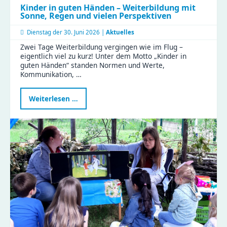
Kinder in guten Händen – Weiterbildung mit
Sonne, Regen und vielen Perspektiven
Dienstag der
30. Juni 2026 |
Aktuelles
Zwei Tage Weiterbildung vergingen wie im Flug –
eigentlich viel zu kurz! Unter dem Motto „Kinder in
guten Händen“ standen Normen und Werte,
Kommunikation, …
Kinder
Weiterlesen …
in
guten
Händen
–
Weiterbildung
mit
Sonne,
Regen
und
vielen
Perspektiven