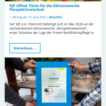
KJF öffnet Türen für die Aktionswoche
Perspektivwechsel
Montag der
13. April 2026 |
Aktuelles
Der KJF e.V. Chemnitz beteiligt sich im Mai 2026 an der
sachsenweiten Aktionswoche „Perspektivwechsel“,
einer Initiative der Liga der Freien Wohlfahrtspflege in
…
KJF
Weiterlesen …
öffnet
Türen
für
die
Aktionswoche
Perspektivwechsel