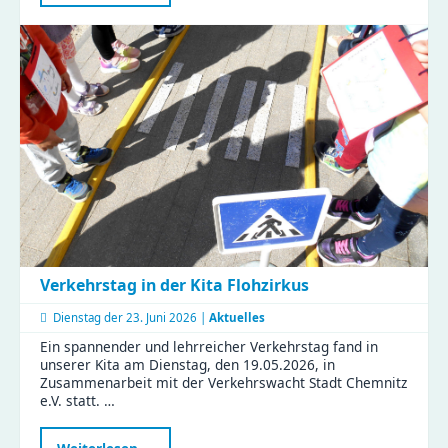
im
Zeisigwald:
Familien
feiern
Muttertag
mit
Tiergeschichten
und
Bastelspaß
Verkehrstag in der Kita Flohzirkus
Dienstag der
23. Juni 2026 |
Aktuelles
Ein spannender und lehrreicher Verkehrstag fand in
unserer Kita am Dienstag, den 19.05.2026, in
Zusammenarbeit mit der Verkehrswacht Stadt Chemnitz
e.V. statt. …
Verkehrstag