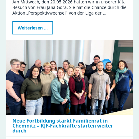
Am Mittwoch, den 20.05.2026 hatten wir in unserer Kita
Besuch von Frau Jana Gora. Sie hat die Chance durch die
Aktion „Perspektivwechsel" von der Liga der …
Politikerin
Weiterlesen …
Jana
Gora
erlebt
Kita-
Alltag
hautnah
beim
Perspektivwechsel
in
Wittgensdorf
Neue Fortbildung stärkt Familienrat in
Chemnitz – KJF-Fachkräfte starten weiter
durch