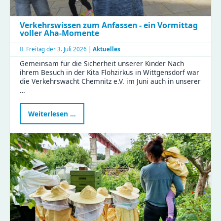
Verkehrswissen zum Anfassen - ein Vormittag
voller Aha-Momente
Freitag der
3. Juli 2026 |
Aktuelles
Gemeinsam für die Sicherheit unserer Kinder Nach
ihrem Besuch in der Kita Flohzirkus in Wittgensdorf war
die Verkehrswacht Chemnitz e.V. im Juni auch in unserer
…
Verkehrswissen
Weiterlesen …
zum
Anfassen
-
ein
Vormittag
voller
Aha-
Momente