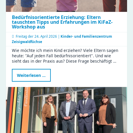
Bedürfnisorientierte Erziehung: Eltern
tauschten Tipps und Erfahrungen im KiFaZ-
Workshop aus
Freitag der
24. April 2026 |
Kinder- und Familienzentrum
Zeisigwaldfüchse
Wie möchte ich mein Kind erziehen? Viele Eltern sagen
heute: "Auf jeden Fall bedürfnisorientiert". Und wie
sieht das in der Praxis aus? Diese Frage beschäftigt …
Bedürfnisorientierte
Weiterlesen …
Erziehung:
Eltern
tauschten
Tipps
und
Erfahrungen
im
KiFaZ-
Workshop
aus