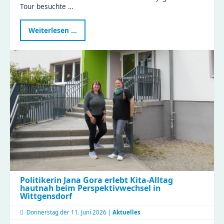
Tour besuchte …
Landtagsabgeordnete
Weiterlesen …
Janina
Pfau
zu
Besuch
im
Compact
Politikerin Jana Gora erlebt Kita-Alltag
hautnah beim Perspektivwechsel in
Wittgensdorf
Donnerstag der
11. Juni 2026 |
Aktuelles