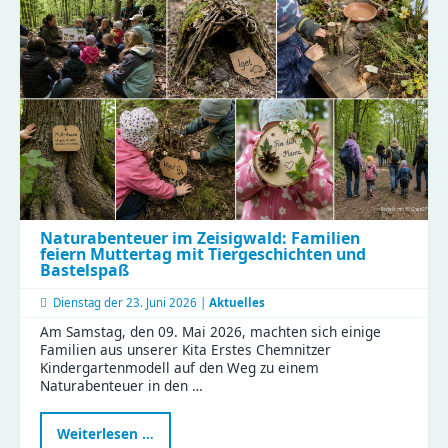
für
gesunde
Ernährung
und
effiziente
Abläufe!
Naturabenteuer im Zeisigwald: Familien
feiern Muttertag mit Tiergeschichten und
Bastelspaß
Dienstag der
23. Juni 2026 |
Aktuelles
Am Samstag, den 09. Mai 2026, machten sich einige
Familien aus unserer Kita Erstes Chemnitzer
Kindergartenmodell auf den Weg zu einem
Naturabenteuer in den …
Naturabenteuer
Weiterlesen …