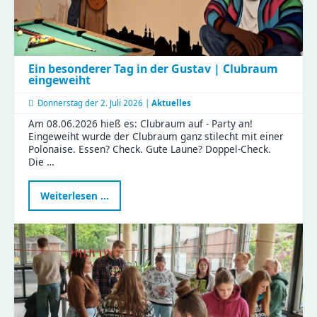
Ein besonderer Tag in der Gustav | Clubraum
eingeweiht
Donnerstag der
2. Juli 2026 |
Aktuelles
Am 08.06.2026 hieß es: Clubraum auf - Party an!
Eingeweiht wurde der Clubraum ganz stilecht mit einer
Polonaise. Essen? Check. Gute Laune? Doppel-Check.
Die …
Ein
Weiterlesen …
besonderer
Tag
in
der
Gustav
|
Clubraum
eingeweiht