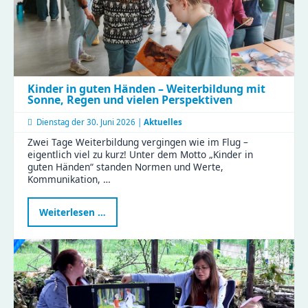
Kinder in guten Händen – Weiterbildung mit
Sonne, Regen und vielen Perspektiven
Dienstag der
30. Juni 2026 |
Aktuelles
Zwei Tage Weiterbildung vergingen wie im Flug –
eigentlich viel zu kurz! Unter dem Motto „Kinder in
guten Händen“ standen Normen und Werte,
Kommunikation, …
Kinder
Weiterlesen …
in
guten
Händen
–
Weiterbildung
mit
Sonne,