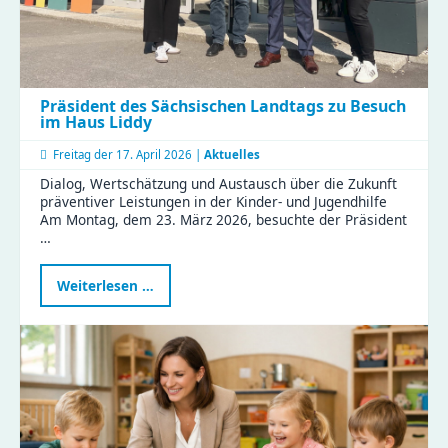
Präsident des Sächsischen Landtags zu Besuch
im Haus Liddy
Freitag der
17. April 2026 |
Aktuelles
Dialog, Wertschätzung und Austausch über die Zukunft
präventiver Leistungen in der Kinder- und Jugendhilfe
Am Montag, dem 23. März 2026, besuchte der Präsident
…
Präsident
Weiterlesen …
des
Sächsischen
Landtags
zu
Besuch
im
Haus
Liddy