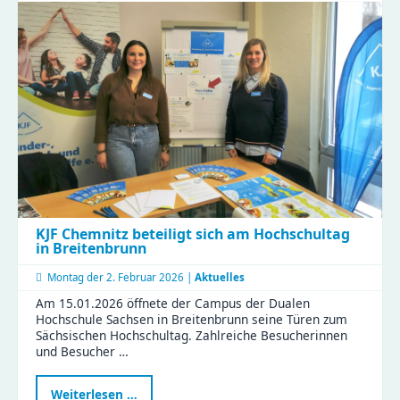
Medienbildung
im
Naturkinderhaus
Esche
KJF Chemnitz beteiligt sich am Hochschultag
in Breitenbrunn
Montag der
2. Februar 2026 |
Aktuelles
Am 15.01.2026 öffnete der Campus der Dualen
Hochschule Sachsen in Breitenbrunn seine Türen zum
Sächsischen Hochschultag. Zahlreiche Besucherinnen
und Besucher …
KJF
Weiterlesen …