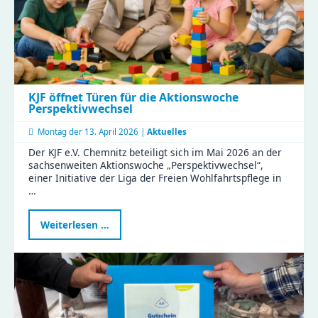
KJF öffnet Türen für die Aktionswoche
Perspektivwechsel
Montag der
13. April 2026 |
Aktuelles
Der KJF e.V. Chemnitz beteiligt sich im Mai 2026 an der
sachsenweiten Aktionswoche „Perspektivwechsel“,
einer Initiative der Liga der Freien Wohlfahrtspflege in
…
KJF
Weiterlesen …
öffnet
Türen
für
die
Aktionswoche
Perspektivwechsel