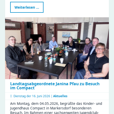
Neue
Weiterlesen …
Graffitiwand
am
EL
ZWO
eröffnet
–
Platz
für
eure
Streetart
Landtagsabgeordnete Janina Pfau zu Besuch
im Compact
Dienstag der
16. Juni 2026 |
Aktuelles
Am Montag, dem 04.05.2026, begrüßte das Kinder- und
Jugendhaus Compact in Markersdorf besonderen
Besuch. Im Rahmen einer sachsenweiten Jugendclub-