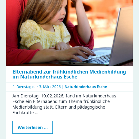
Kinder
der
Zeisigwaldfüchse
gestalten
den
Friedenstag
Elternabend zur frühkindlichen Medienbildung
im Naturkinderhaus Esche
Dienstag der
3. März 2026 |
Naturkinderhaus Esche
Am Dienstag, 10.02.2026, fand im Naturkinderhaus
Esche ein Elternabend zum Thema frühkindliche
Medienbildung statt. Eltern und pädagogische
Fachkräfte …
Elternabend
Weiterlesen …
zur
frühkindlichen