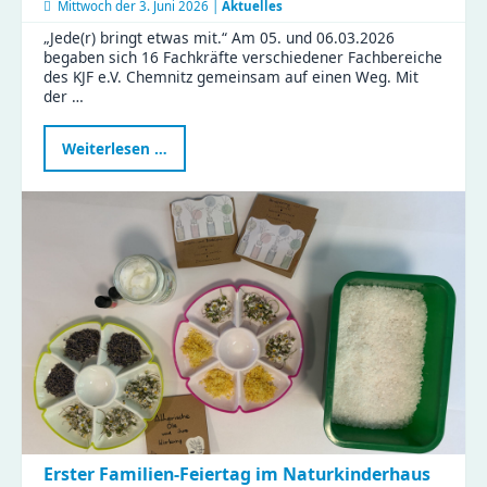
Mittwoch der
3. Juni 2026 |
Aktuelles
„Jede(r) bringt etwas mit.“ Am 05. und 06.03.2026
begaben sich 16 Fachkräfte verschiedener Fachbereiche
des KJF e.V. Chemnitz gemeinsam auf einen Weg. Mit
der …
Neue
Weiterlesen …
Fortbildung
stärkt
Familienrat
in
Chemnitz
–
KJF-
Fachkräfte
starten
weiter
durch
Erster Familien-Feiertag im Naturkinderhaus