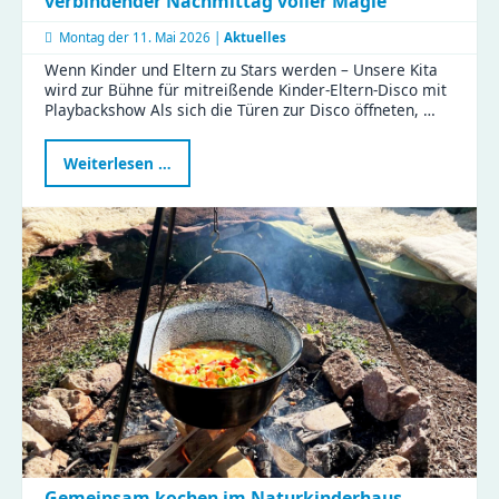
verbindender Nachmittag voller Magie
Montag der
11. Mai 2026 |
Aktuelles
Wenn Kinder und Eltern zu Stars werden – Unsere Kita
wird zur Bühne für mitreißende Kinder-Eltern-Disco mit
Playbackshow Als sich die Türen zur Disco öffneten, …
Gemeinsam
Weiterlesen …
im
Rampenlicht
–
ein
verbindender
Nachmittag
voller
Magie
Gemeinsam kochen im Naturkinderhaus