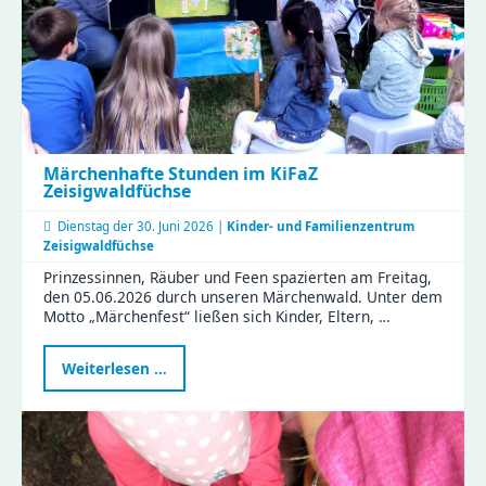
Regen
und
vielen
Perspektiven
Märchenhafte Stunden im KiFaZ
Zeisigwaldfüchse
Dienstag der
30. Juni 2026 |
Kinder- und Familienzentrum
Zeisigwaldfüchse
Prinzessinnen, Räuber und Feen spazierten am Freitag,
den 05.06.2026 durch unseren Märchenwald. Unter dem
Motto „Märchenfest“ ließen sich Kinder, Eltern, …
Märchenhafte
Weiterlesen …
Stunden
im
KiFaZ
Zeisigwaldfüchse