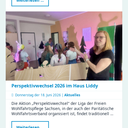
Weiterlesen …
in
der
Kita
Flohzirkus
Perspektivwechsel 2026 im Haus Liddy
Donnerstag der
18. Juni 2026 |
Aktuelles
Die Aktion „Perspektivwechsel“ der Liga der Freien
Wohlfahrtspflege Sachsen, in der auch der Paritätische
Wohlfahrtsverband organisiert ist, findet traditionell …
Perspektivwechsel
Weiterlesen …