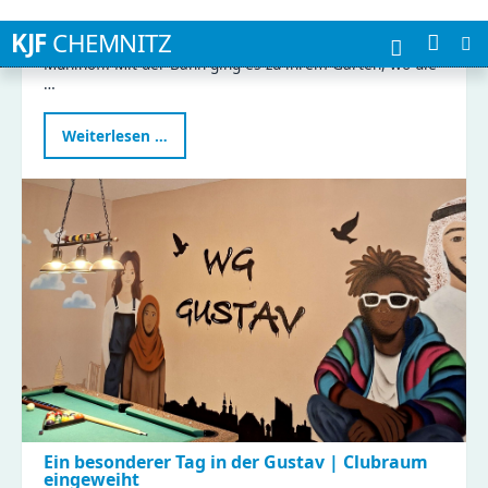
Am 04.06.2026 besuchten die Kinder der mittleren
Gruppe des Kinderhauses Leonardo die Imkerin Marina
Mühlhoff. Mit der Bahn ging es zu ihrem Garten, wo die
…
Kindergartenbesuch
Weiterlesen …
bei
der
Imkerin
Ein besonderer Tag in der Gustav | Clubraum
eingeweiht