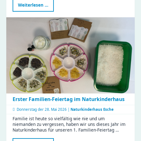
Neue
Weiterlesen …
Fortbildung
stärkt
Familienrat
in
Chemnitz
–
KJF-
Fachkräfte
starten
weiter
durch
Erster Familien-Feiertag im Naturkinderhaus
Donnerstag der
28. Mai 2026 |
Naturkinderhaus Esche
Familie ist heute so vielfältig wie nie und um
niemanden zu vergessen, haben wir uns dieses Jahr im
Naturkinderhaus für unseren 1. Familien-Feiertag …