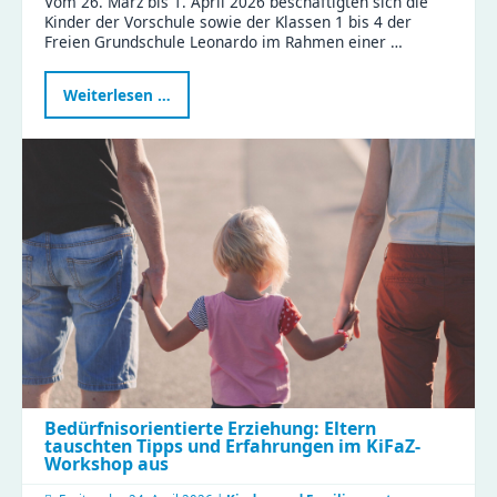
Vom 26. März bis 1. April 2026 beschäftigten sich die
Kinder der Vorschule sowie der Klassen 1 bis 4 der
Freien Grundschule Leonardo im Rahmen einer …
Projektwoche
Weiterlesen …
„Nachhaltigkeit
–
gemeinsam
Verantwortung
übernehmen“
Bedürfnisorientierte Erziehung: Eltern
tauschten Tipps und Erfahrungen im KiFaZ-
Workshop aus