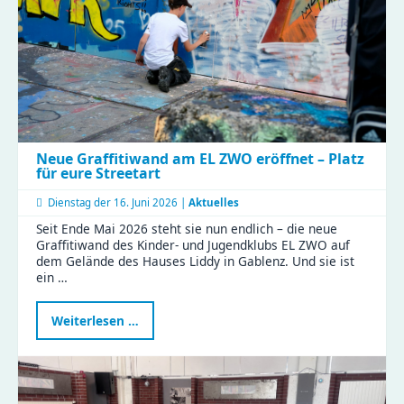
Neue Graffitiwand am EL ZWO eröffnet – Platz
für eure Streetart
Dienstag der
16. Juni 2026 |
Aktuelles
Seit Ende Mai 2026 steht sie nun endlich – die neue
Graffitiwand des Kinder- und Jugendklubs EL ZWO auf
dem Gelände des Hauses Liddy in Gablenz. Und sie ist
ein …
Neue
Weiterlesen …
Graffitiwand
am
EL
ZWO
eröffnet