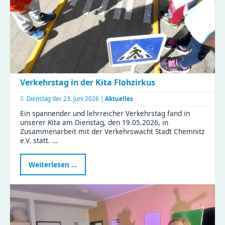
und
Bastelspaß
Verkehrstag in der Kita Flohzirkus
Dienstag der
23. Juni 2026 |
Aktuelles
Ein spannender und lehrreicher Verkehrstag fand in
unserer Kita am Dienstag, den 19.05.2026, in
Zusammenarbeit mit der Verkehrswacht Stadt Chemnitz
e.V. statt. …
Verkehrstag
Weiterlesen …
in
der
Kita
Flohzirkus