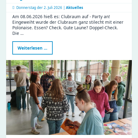
Donnerstag der
2. Juli 2026 |
Aktuelles
Am 08.06.2026 hieß es: Clubraum auf - Party an!
Eingeweiht wurde der Clubraum ganz stilecht mit einer
Polonaise. Essen? Check. Gute Laune? Doppel-Check.
Die …
Ein
Weiterlesen …
besonderer
Tag
in
der
Gustav
|
Clubraum
eingeweiht