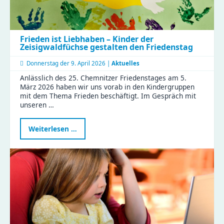
Frieden ist Liebhaben – Kinder der
Zeisigwaldfüchse gestalten den Friedenstag
Donnerstag der
9. April 2026 |
Aktuelles
Anlässlich des 25. Chemnitzer Friedenstages am 5.
März 2026 haben wir uns vorab in den Kindergruppen
mit dem Thema Frieden beschäftigt. Im Gespräch mit
unseren …
Frieden
Weiterlesen …
ist
Liebhaben
–
Kinder
der
Zeisigwaldfüchse
gestalten
den
Friedenstag