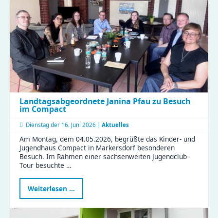
–
Platz
für
eure
Streetart
Landtagsabgeordnete Janina Pfau zu Besuch
im Compact
Dienstag der
16. Juni 2026 |
Aktuelles
Am Montag, dem 04.05.2026, begrüßte das Kinder- und
Jugendhaus Compact in Markersdorf besonderen
Besuch. Im Rahmen einer sachsenweiten Jugendclub-
Tour besuchte …
Landtagsabgeordnete
Weiterlesen …
Janina
Pfau
zu