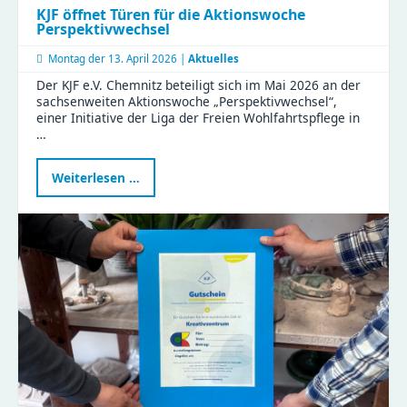
KJF öffnet Türen für die Aktionswoche
Perspektivwechsel
Montag der
13. April 2026 |
Aktuelles
Der KJF e.V. Chemnitz beteiligt sich im Mai 2026 an der
sachsenweiten Aktionswoche „Perspektivwechsel“,
einer Initiative der Liga der Freien Wohlfahrtspflege in
…
KJF
Weiterlesen …
öffnet
Türen
für
die
Aktionswoche
Perspektivwechsel