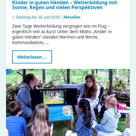
Kinder in guten Händen – Weiterbildung mit
Sonne, Regen und vielen Perspektiven
Dienstag der
30. Juni 2026 |
Aktuelles
Zwei Tage Weiterbildung vergingen wie im Flug –
eigentlich viel zu kurz! Unter dem Motto „Kinder in
guten Händen“ standen Normen und Werte,
Kommunikation, …
Kinder
Weiterlesen …
in
guten
Händen
–
Weiterbildung
mit
Sonne,
Regen
und
vielen
Perspektiven