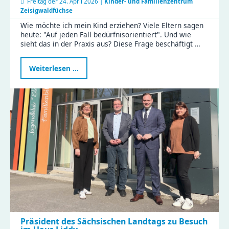
Freitag der
24. April 2026 |
Kinder- und Familienzentrum
Zeisigwaldfüchse
Wie möchte ich mein Kind erziehen? Viele Eltern sagen
heute: "Auf jeden Fall bedürfnisorientiert". Und wie
sieht das in der Praxis aus? Diese Frage beschäftigt …
Bedürfnisorientierte
Weiterlesen …
Erziehung:
Eltern
tauschten
Tipps
und
Erfahrungen
im
KiFaZ-
Workshop
aus
Präsident des Sächsischen Landtags zu Besuch