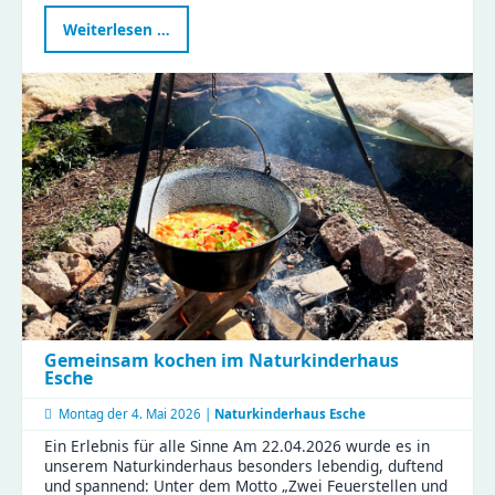
Gemeinsam
Weiterlesen …
im
Rampenlicht
–
ein
verbindender
Nachmittag
voller
Magie
Gemeinsam kochen im Naturkinderhaus
Esche
Montag der
4. Mai 2026 |
Naturkinderhaus Esche
Ein Erlebnis für alle Sinne Am 22.04.2026 wurde es in
unserem Naturkinderhaus besonders lebendig, duftend
und spannend: Unter dem Motto „Zwei Feuerstellen und