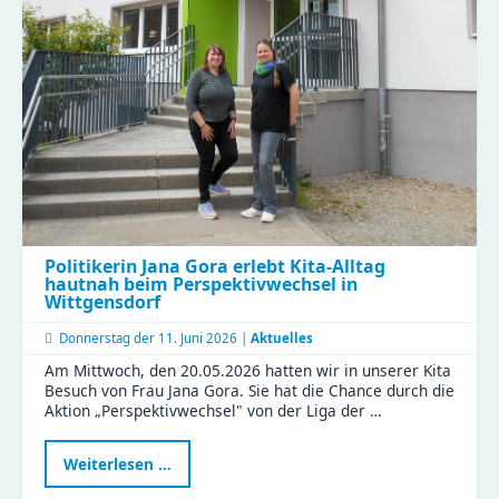
Besuch
im
Compact
Politikerin Jana Gora erlebt Kita-Alltag
hautnah beim Perspektivwechsel in
Wittgensdorf
Donnerstag der
11. Juni 2026 |
Aktuelles
Am Mittwoch, den 20.05.2026 hatten wir in unserer Kita
Besuch von Frau Jana Gora. Sie hat die Chance durch die
Aktion „Perspektivwechsel" von der Liga der …
Politikerin
Weiterlesen …
Jana