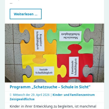
…
Gemeinsam
Weiterlesen …
kochen
im
Naturkinderhaus
Esche
Programm „Schatzsuche – Schule in Sicht“
Mittwoch der
29. April 2026 |
Kinder- und Familienzentrum
Zeisigwaldfüchse
Kinder in ihrer Entwicklung zu begleiten, ist manchmal