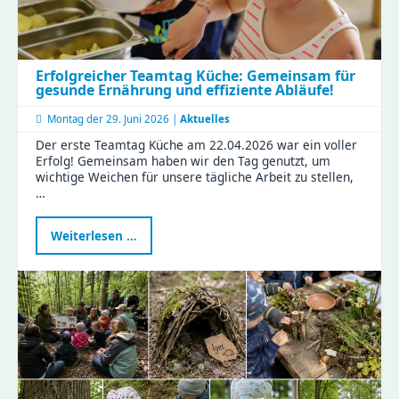
Erfolgreicher Teamtag Küche: Gemeinsam für
gesunde Ernährung und effiziente Abläufe!
Montag der
29. Juni 2026 |
Aktuelles
Der erste Teamtag Küche am 22.04.2026 war ein voller
Erfolg! Gemeinsam haben wir den Tag genutzt, um
wichtige Weichen für unsere tägliche Arbeit zu stellen,
…
Erfolgreicher
Weiterlesen …
Teamtag
Küche:
Gemeinsam
für
gesunde
Ernährung
und
effiziente
Abläufe!