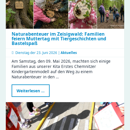
Naturabenteuer im Zeisigwald: Familien
feiern Muttertag mit Tiergeschichten und
Bastelspaß
Dienstag der
23. Juni 2026 |
Aktuelles
Am Samstag, den 09. Mai 2026, machten sich einige
Familien aus unserer Kita Erstes Chemnitzer
Kindergartenmodell auf den Weg zu einem
Naturabenteuer in den …
Naturabenteuer
Weiterlesen …
im
Zeisigwald:
Familien
feiern
Muttertag
mit
Tiergeschichten