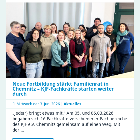
Gora
erlebt
Kita-
Alltag
hautnah
beim
Perspektivwechsel
in
Wittgensdorf
Neue Fortbildung stärkt Familienrat in
Chemnitz – KJF-Fachkräfte starten weiter
durch
Mittwoch der
3. Juni 2026 |
Aktuelles
„Jede(r) bringt etwas mit.“ Am 05. und 06.03.2026
begaben sich 16 Fachkräfte verschiedener Fachbereiche
des KJF e.V. Chemnitz gemeinsam auf einen Weg. Mit
der …