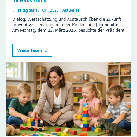
im Haus Liddy
Freitag der
17. April 2026 |
Aktuelles
Dialog, Wertschätzung und Austausch über die Zukunft
präventiver Leistungen in der Kinder- und Jugendhilfe
Am Montag, dem 23. März 2026, besuchte der Präsident
…
Präsident
Weiterlesen …
des
Sächsischen
Landtags
zu
Besuch
im
Haus
Liddy