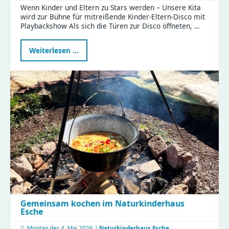
Wenn Kinder und Eltern zu Stars werden – Unsere Kita
wird zur Bühne für mitreißende Kinder-Eltern-Disco mit
Playbackshow Als sich die Türen zur Disco öffneten, …
Gemeinsam
Weiterlesen …
im
Rampenlicht
–
ein
verbindender
Nachmittag
voller
Magie
Gemeinsam kochen im Naturkinderhaus
Esche
Montag der
4. Mai 2026 |
Naturkinderhaus Esche