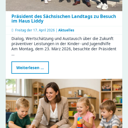
Präsident des Sächsischen Landtags zu Besuch
im Haus Liddy
Freitag der
17. April 2026 |
Aktuelles
Dialog, Wertschätzung und Austausch über die Zukunft
präventiver Leistungen in der Kinder- und Jugendhilfe
Am Montag, dem 23. März 2026, besuchte der Präsident
…
Präsident
Weiterlesen …
des
Sächsischen
Landtags
zu
Besuch
im
Haus
Liddy