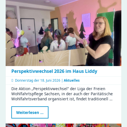
Kita
Flohzirkus
Perspektivwechsel 2026 im Haus Liddy
Donnerstag der
18. Juni 2026 |
Aktuelles
Die Aktion „Perspektivwechsel“ der Liga der Freien
Wohlfahrtspflege Sachsen, in der auch der Paritätische
Wohlfahrtsverband organisiert ist, findet traditionell …
Perspektivwechsel
Weiterlesen …
2026
im