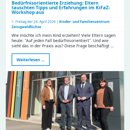
Bedürfnisorientierte Erziehung: Eltern
tauschten Tipps und Erfahrungen im KiFaZ-
Workshop aus
Freitag der
24. April 2026 |
Kinder- und Familienzentrum
Zeisigwaldfüchse
Wie möchte ich mein Kind erziehen? Viele Eltern sagen
heute: "Auf jeden Fall bedürfnisorientiert". Und wie
sieht das in der Praxis aus? Diese Frage beschäftigt …
Bedürfnisorientierte
Weiterlesen …
Erziehung:
Eltern
tauschten
Tipps
und
Erfahrungen
im
KiFaZ-
Workshop
aus