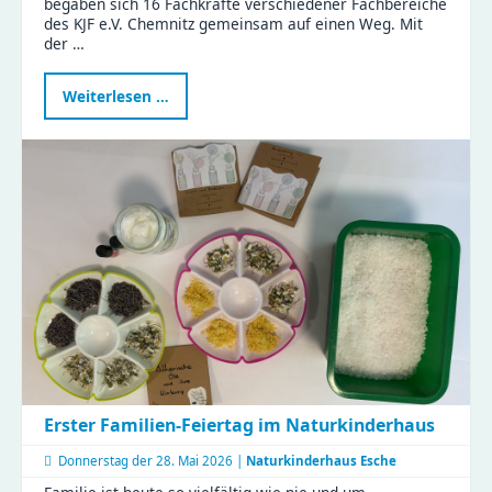
begaben sich 16 Fachkräfte verschiedener Fachbereiche
des KJF e.V. Chemnitz gemeinsam auf einen Weg. Mit
der …
Neue
Weiterlesen …
Fortbildung
stärkt
Familienrat
in
Chemnitz
–
KJF-
Fachkräfte
starten
weiter
durch
Erster Familien-Feiertag im Naturkinderhaus
Donnerstag der
28. Mai 2026 |
Naturkinderhaus Esche