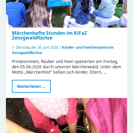
Perspektiven
Märchenhafte Stunden im KiFaZ
Zeisigwaldfüchse
Dienstag der
30. Juni 2026 |
Kinder- und Familienzentrum
Zeisigwaldfüchse
Prinzessinnen, Räuber und Feen spazierten am Freitag,
den 05.06.2026 durch unseren Märchenwald. Unter dem
Motto „Märchenfest“ ließen sich Kinder, Eltern, …
Märchenhafte
Weiterlesen …
Stunden
im
KiFaZ
Zeisigwaldfüchse