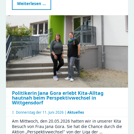
Landtagsabgeordnete
Weiterlesen …
Janina
Pfau
zu
Besuch
im
Compact
Politikerin Jana Gora erlebt Kita-Alltag
hautnah beim Perspektivwechsel in
Wittgensdorf
Donnerstag der
11. Juni 2026 |
Aktuelles
Am Mittwoch, den 20.05.2026 hatten wir in unserer Kita
Besuch von Frau Jana Gora. Sie hat die Chance durch die
Aktion „Perspektivwechsel" von der Liga der …