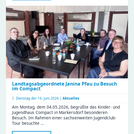
am
EL
ZWO
eröffnet
–
Platz
für
eure
Streetart
Landtagsabgeordnete Janina Pfau zu Besuch
im Compact
Dienstag der
16. Juni 2026 |
Aktuelles
Am Montag, dem 04.05.2026, begrüßte das Kinder- und
Jugendhaus Compact in Markersdorf besonderen
Besuch. Im Rahmen einer sachsenweiten Jugendclub-
Tour besuchte …