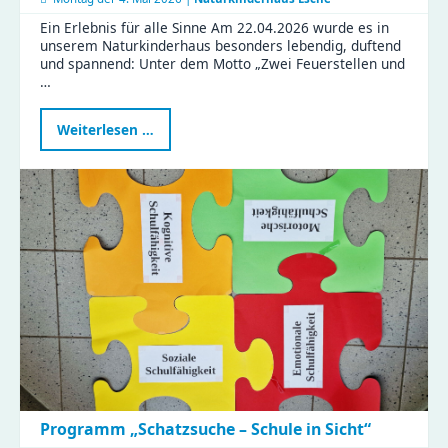
Ein Erlebnis für alle Sinne Am 22.04.2026 wurde es in
unserem Naturkinderhaus besonders lebendig, duftend
und spannend: Unter dem Motto „Zwei Feuerstellen und
…
Gemeinsam
Weiterlesen …
kochen
im
Naturkinderhaus
Esche
Programm „Schatzsuche – Schule in Sicht“