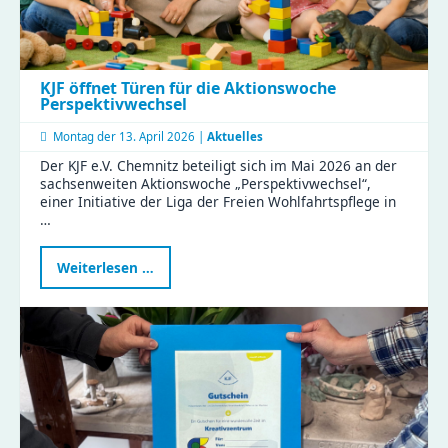
KJF öffnet Türen für die Aktionswoche
Perspektivwechsel
Montag der
13. April 2026 |
Aktuelles
Der KJF e.V. Chemnitz beteiligt sich im Mai 2026 an der
sachsenweiten Aktionswoche „Perspektivwechsel“,
einer Initiative der Liga der Freien Wohlfahrtspflege in
…
KJF
Weiterlesen …
öffnet
Türen
für
die
Aktionswoche
Perspektivwechsel