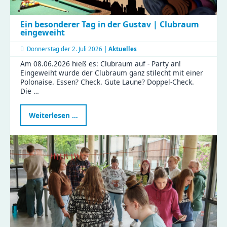
Ein besonderer Tag in der Gustav | Clubraum
eingeweiht
Donnerstag der
2. Juli 2026 |
Aktuelles
Am 08.06.2026 hieß es: Clubraum auf - Party an!
Eingeweiht wurde der Clubraum ganz stilecht mit einer
Polonaise. Essen? Check. Gute Laune? Doppel-Check.
Die …
Ein
Weiterlesen …
besonderer
Tag
in
der
Gustav
|
Clubraum
eingeweiht