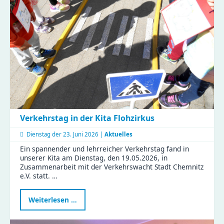
feiern
Muttertag
mit
Tiergeschichten
und
Bastelspaß
Verkehrstag in der Kita Flohzirkus
Dienstag der
23. Juni 2026 |
Aktuelles
Ein spannender und lehrreicher Verkehrstag fand in
unserer Kita am Dienstag, den 19.05.2026, in
Zusammenarbeit mit der Verkehrswacht Stadt Chemnitz
e.V. statt. …
Verkehrstag
Weiterlesen …
in
der