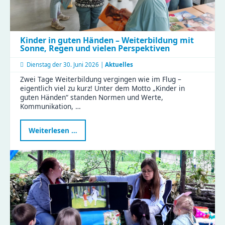
Kinder in guten Händen – Weiterbildung mit
Sonne, Regen und vielen Perspektiven
Dienstag der
30. Juni 2026 |
Aktuelles
Zwei Tage Weiterbildung vergingen wie im Flug –
eigentlich viel zu kurz! Unter dem Motto „Kinder in
guten Händen“ standen Normen und Werte,
Kommunikation, …
Kinder
Weiterlesen …
in
guten
Händen
–
Weiterbildung
mit
Sonne,
Regen
und
vielen