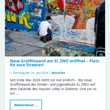
Haus
Liddy
Neue Graffitiwand am EL ZWO eröffnet – Platz
für eure Streetart
Dienstag der
16. Juni 2026 |
Aktuelles
Seit Ende Mai 2026 steht sie nun endlich – die neue
Graffitiwand des Kinder- und Jugendklubs EL ZWO auf
dem Gelände des Hauses Liddy in Gablenz. Und sie ist
ein …
Neue
Weiterlesen …
Graffitiwand