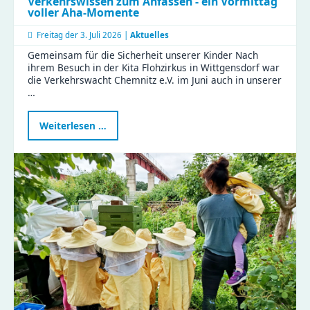
Verkehrswissen zum Anfassen - ein Vormittag
voller Aha-Momente
Freitag der
3. Juli 2026 |
Aktuelles
Gemeinsam für die Sicherheit unserer Kinder Nach
ihrem Besuch in der Kita Flohzirkus in Wittgensdorf war
die Verkehrswacht Chemnitz e.V. im Juni auch in unserer
…
Verkehrswissen
Weiterlesen …
zum
Anfassen
-
ein
Vormittag
voller
Aha-
Momente