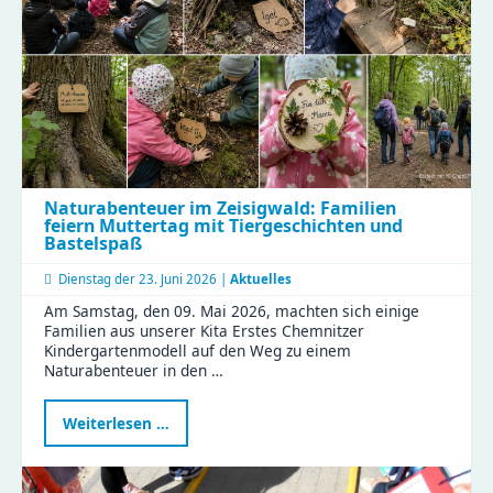
und
effiziente
Abläufe!
Naturabenteuer im Zeisigwald: Familien
feiern Muttertag mit Tiergeschichten und
Bastelspaß
Dienstag der
23. Juni 2026 |
Aktuelles
Am Samstag, den 09. Mai 2026, machten sich einige
Familien aus unserer Kita Erstes Chemnitzer
Kindergartenmodell auf den Weg zu einem
Naturabenteuer in den …
Naturabenteuer
Weiterlesen …
im
Zeisigwald:
Familien