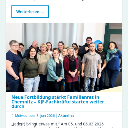
Politikerin
Weiterlesen …
Jana
Gora
erlebt
Kita-
Alltag
hautnah
beim
Perspektivwechsel
in
Wittgensdorf
Neue Fortbildung stärkt Familienrat in
Chemnitz – KJF-Fachkräfte starten weiter
durch
Mittwoch der
3. Juni 2026 |
Aktuelles
„Jede(r) bringt etwas mit.“ Am 05. und 06.03.2026