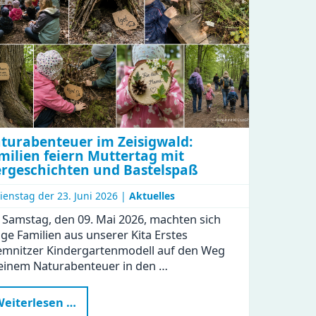
turabenteuer im Zeisigwald:
milien feiern Muttertag mit
ergeschichten und Bastelspaß
ienstag der
23. Juni 2026 |
Aktuelles
Samstag, den 09. Mai 2026, machten sich
ige Familien aus unserer Kita Erstes
mnitzer Kindergartenmodell auf den Weg
einem Naturabenteuer in den …
Naturabenteuer
eiterlesen …