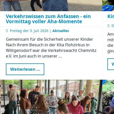
Ki
Verkehrswissen zum Anfassen - ein
Vormittag voller Aha-Momente
D
Freitag der
3. Juli 2026 |
Aktuelles
Am 
Gemeinsam für die Sicherheit unserer Kinder
mit
Nach ihrem Besuch in der Kita Flohzirkus in
die
Wittgensdorf war die Verkehrswacht Chemnitz
gin
e.V. im Juni auch in unserer …
W
Verkehrswissen
Weiterlesen …
zum
Anfassen
-
ein
Vormittag
voller
Aha-
Momente