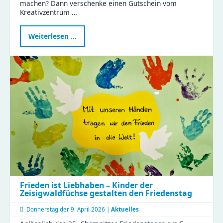
machen? Dann verschenke einen Gutschein vom
Kreativzentrum …
Kreativität
Weiterlesen …
verschenken:
Gutscheine
fürs
Kreativzentrum
Chemnitz
jetzt
sichern
Frieden ist Liebhaben – Kinder der
Zeisigwaldfüchse gestalten den Friedenstag
Donnerstag der
9. April 2026 |
Aktuelles