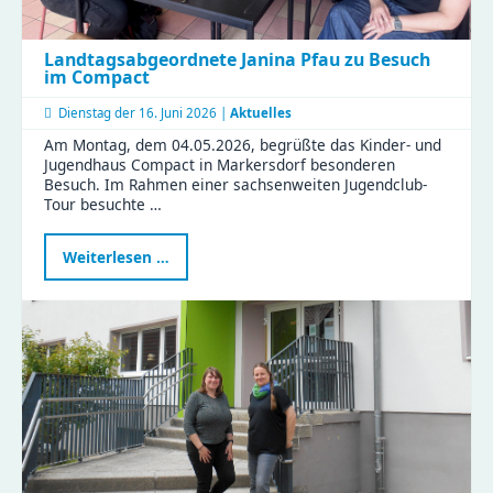
Landtagsabgeordnete Janina Pfau zu Besuch
im Compact
Dienstag der
16. Juni 2026 |
Aktuelles
Am Montag, dem 04.05.2026, begrüßte das Kinder- und
Jugendhaus Compact in Markersdorf besonderen
Besuch. Im Rahmen einer sachsenweiten Jugendclub-
Tour besuchte …
Landtagsabgeordnete
Weiterlesen …
Janina
Pfau
zu
Besuch
im
Compact