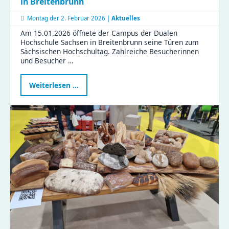
in Breitenbrunn
Montag der
2. Februar 2026 |
Aktuelles
Am 15.01.2026 öffnete der Campus der Dualen
Hochschule Sachsen in Breitenbrunn seine Türen zum
Sächsischen Hochschultag. Zahlreiche Besucherinnen
und Besucher …
KJF
Weiterlesen …
Chemnitz
beteiligt
sich
am
Hochschultag
in
Breitenbrunn