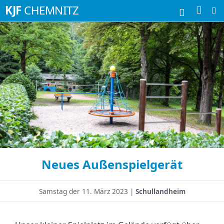
Suchbegriffe
KJF
CHEMNITZ
Neues Außenspielgerät
Samstag der
11. März 2023 |
Schullandheim