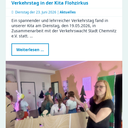
Verkehrstag in der Kita Flohzirkus
Dienstag der
23. Juni 2026 |
Aktuelles
Ein spannender und lehrreicher Verkehrstag fand in
unserer Kita am Dienstag, den 19.05.2026, in
Zusammenarbeit mit der Verkehrswacht Stadt Chemnitz
e.V. statt. …
Verkehrstag
Weiterlesen …
in
der
Kita
Flohzirkus