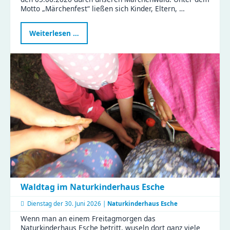
Motto „Märchenfest“ ließen sich Kinder, Eltern, …
Märchenhafte
Weiterlesen …
Stunden
im
KiFaZ
Zeisigwaldfüchse
Waldtag im Naturkinderhaus Esche
Dienstag der
30. Juni 2026 |
Naturkinderhaus Esche
Wenn man an einem Freitagmorgen das
Naturkinderhaus Esche betritt, wuseln dort ganz viele