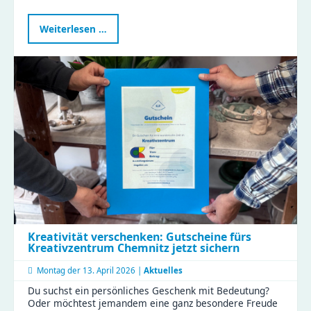
KJF
Weiterlesen …
öffnet
Türen
für
die
Aktionswoche
Perspektivwechsel
Kreativität verschenken: Gutscheine fürs
Kreativzentrum Chemnitz jetzt sichern
Montag der
13. April 2026 |
Aktuelles
Du suchst ein persönliches Geschenk mit Bedeutung?
Oder möchtest jemandem eine ganz besondere Freude