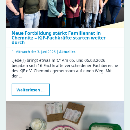
Neue Fortbildung stärkt Familienrat in
Chemnitz – KJF-Fachkräfte starten weiter
durch
Mittwoch der
3. Juni 2026 |
Aktuelles
„Jede(r) bringt etwas mit.“ Am 05. und 06.03.2026
begaben sich 16 Fachkräfte verschiedener Fachbereiche
des KJF e.V. Chemnitz gemeinsam auf einen Weg. Mit
der …
Neue
Weiterlesen …
Fortbildung
stärkt
Familienrat
in
Chemnitz
–
KJF-