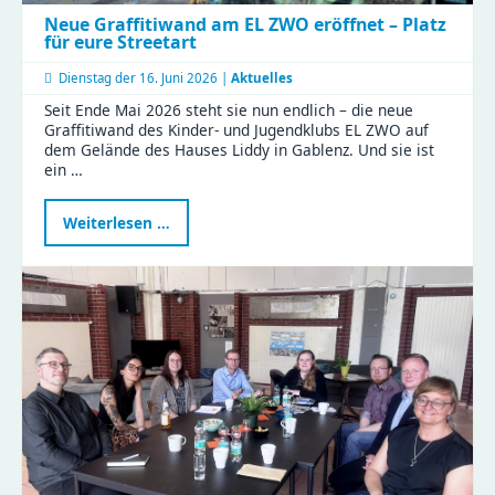
Neue Graffitiwand am EL ZWO eröffnet – Platz
für eure Streetart
Dienstag der
16. Juni 2026 |
Aktuelles
Seit Ende Mai 2026 steht sie nun endlich – die neue
Graffitiwand des Kinder- und Jugendklubs EL ZWO auf
dem Gelände des Hauses Liddy in Gablenz. Und sie ist
ein …
Neue
Weiterlesen …
Graffitiwand
am
EL
ZWO
eröffnet
–
Platz
für
eure
Streetart