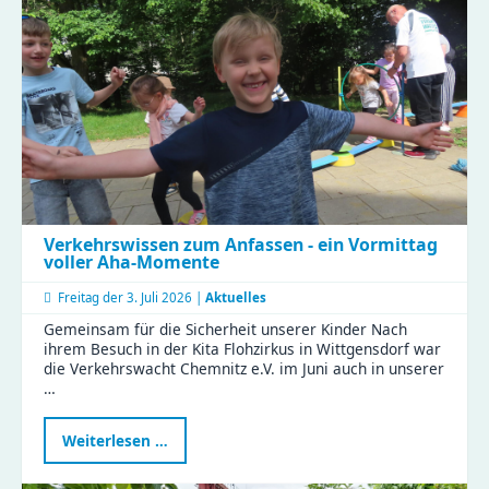
Verkehrswissen zum Anfassen - ein Vormittag
voller Aha-Momente
Freitag der
3. Juli 2026 |
Aktuelles
Gemeinsam für die Sicherheit unserer Kinder Nach
ihrem Besuch in der Kita Flohzirkus in Wittgensdorf war
die Verkehrswacht Chemnitz e.V. im Juni auch in unserer
…
Verkehrswissen
Weiterlesen …
zum
Anfassen