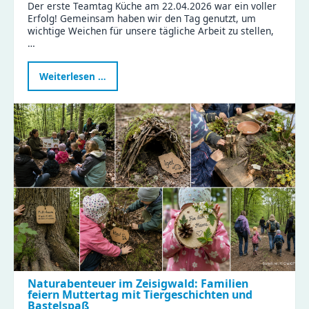
Der erste Teamtag Küche am 22.04.2026 war ein voller
Erfolg! Gemeinsam haben wir den Tag genutzt, um
wichtige Weichen für unsere tägliche Arbeit zu stellen,
…
Erfolgreicher
Weiterlesen …
Teamtag
Küche:
Gemeinsam
für
gesunde
Ernährung
und
effiziente
Abläufe!
Naturabenteuer im Zeisigwald: Familien
feiern Muttertag mit Tiergeschichten und
Bastelspaß