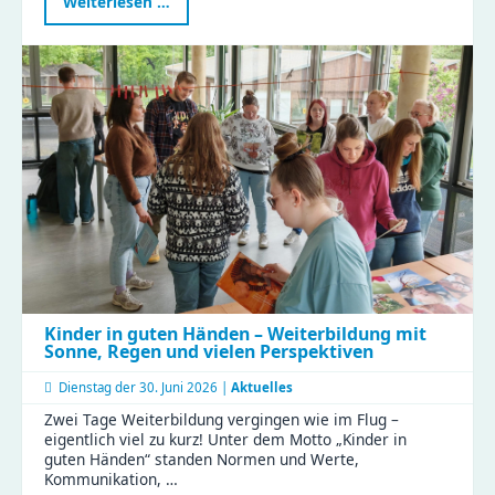
Ein
Weiterlesen …
besonderer
Tag
in
der
Gustav
|
Clubraum
eingeweiht
Kinder in guten Händen – Weiterbildung mit
Sonne, Regen und vielen Perspektiven
Dienstag der
30. Juni 2026 |
Aktuelles
Zwei Tage Weiterbildung vergingen wie im Flug –
eigentlich viel zu kurz! Unter dem Motto „Kinder in
guten Händen“ standen Normen und Werte,
Kommunikation, …