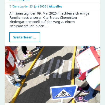
Dienstag der
23. Juni 2026 |
Aktuelles
Am Samstag, den 09. Mai 2026, machten sich einige
Familien aus unserer Kita Erstes Chemnitzer
Kindergartenmodell auf den Weg zu einem
Naturabenteuer in den …
Naturabenteuer
Weiterlesen …
im
Zeisigwald:
Familien
feiern
Muttertag
mit
Tiergeschichten
und
Bastelspaß