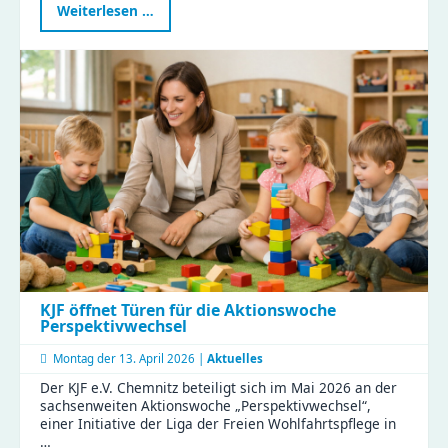
Präsident
Weiterlesen …
des
Sächsischen
Landtags
zu
Besuch
im
Haus
Liddy
KJF öffnet Türen für die Aktionswoche
Perspektivwechsel
Montag der
13. April 2026 |
Aktuelles
Der KJF e.V. Chemnitz beteiligt sich im Mai 2026 an der
sachsenweiten Aktionswoche „Perspektivwechsel“,
einer Initiative der Liga der Freien Wohlfahrtspflege in
…