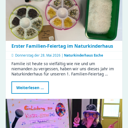
Fachkräfte
starten
weiter
durch
Erster Familien-Feiertag im Naturkinderhaus
Donnerstag der
28. Mai 2026 |
Naturkinderhaus Esche
Familie ist heute so vielfältig wie nie und um
niemanden zu vergessen, haben wir uns dieses Jahr im
Naturkinderhaus für unseren 1. Familien-Feiertag …
Erster
Weiterlesen …
Familien-
Feiertag
im
Naturkinderhaus