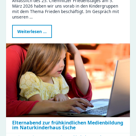
Anlässlich des 25. Chemnitzer Friedenstages am 5.
März 2026 haben wir uns vorab in den Kindergruppen
mit dem Thema Frieden beschäftigt. Im Gespräch mit
unseren …
Frieden
Weiterlesen …
ist
Liebhaben
–
Kinder
der
Zeisigwaldfüchse
gestalten
den
Friedenstag
Elternabend zur frühkindlichen Medienbildung
im Naturkinderhaus Esche