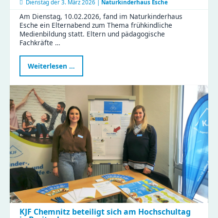
Dienstag der
3. März 2026 |
Naturkinderhaus Esche
Am Dienstag, 10.02.2026, fand im Naturkinderhaus
Esche ein Elternabend zum Thema frühkindliche
Medienbildung statt. Eltern und pädagogische
Fachkräfte …
Elternabend
Weiterlesen …
zur
frühkindlichen
Medienbildung
im
Naturkinderhaus
Esche
KJF Chemnitz beteiligt sich am Hochschultag