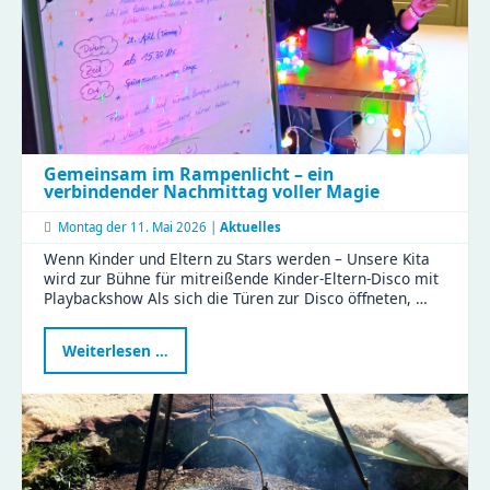
Gemeinsam im Rampenlicht – ein
verbindender Nachmittag voller Magie
Montag der
11. Mai 2026 |
Aktuelles
Wenn Kinder und Eltern zu Stars werden – Unsere Kita
wird zur Bühne für mitreißende Kinder-Eltern-Disco mit
Playbackshow Als sich die Türen zur Disco öffneten, …
Gemeinsam
Weiterlesen …
im
Rampenlicht
–
ein
verbindender
Nachmittag
voller