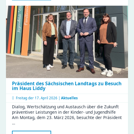
Eltern
tauschten
Tipps
und
Erfahrungen
im
KiFaZ-
Workshop
aus
Präsident des Sächsischen Landtags zu Besuch
im Haus Liddy
Freitag der
17. April 2026 |
Aktuelles
Dialog, Wertschätzung und Austausch über die Zukunft
präventiver Leistungen in der Kinder- und Jugendhilfe
Am Montag, dem 23. März 2026, besuchte der Präsident
…