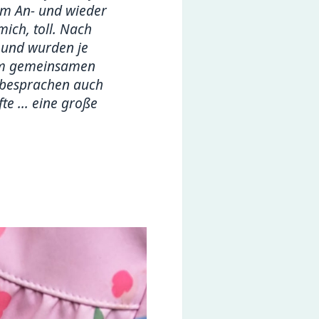
im An- und wieder
mich, toll. Nach
t und wurden je
Beim gemeinsamen
d besprachen auch
te ... eine große