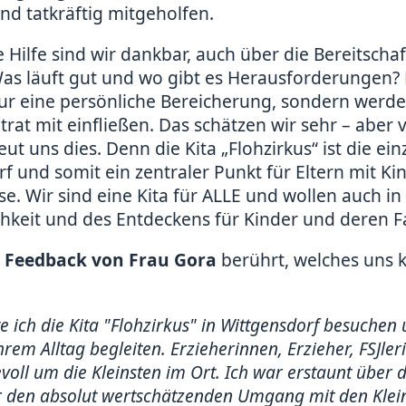
nd tatkräftig mitgeholfen.
 Hilfe sind wir dankbar, auch über die Bereitschaf
Was läuft gut und wo gibt es Herausforderungen?
nur eine persönliche Bereicherung, sondern werd
trat mit einfließen. Das schätzen wir sehr – aber 
ut uns dies. Denn die Kita „Flohzirkus“ ist die ei
rf und somit ein zentraler Punkt für Eltern mit Ki
se. Wir sind eine Kita für ALLE und wollen auch in
chkeit und des Entdeckens für Kinder und deren Fa
s
Feedback von Frau Gora
berührt, welches uns k
 ich die Kita "Flohzirkus" in Wittgensdorf besuchen 
rem Alltag begleiten. Erzieherinnen, Erzieher, FSJler
oll um die Kleinsten im Ort. Ich war erstaunt über 
r den absolut wertschätzenden Umgang mit den Klein