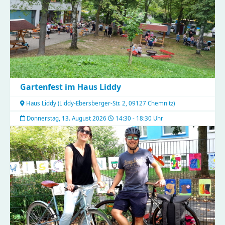
Gartenfest im Haus Liddy
Haus Liddy
(
Liddy-Ebersberger-Str. 2, 09127 Chemnitz
)
Donnerstag, 13. August 2026
14:30 - 18:30 Uhr